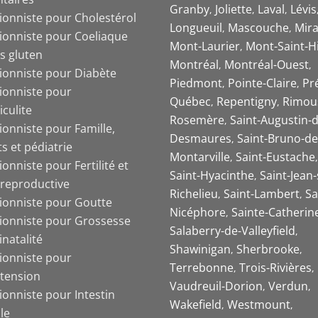
Granby
Joliette
Laval
Lévis
tionniste pour Cholestérol
Longueuil
Mascouche
Mira
tionniste pour Coeliaque
Mont-Laurier
Mont-Saint-Hi
s gluten
Montréal
Montréal-Ouest
tionniste pour Diabète
Piedmont
Pointe-Claire
Pr
tionniste pour
Québec
Repentigny
Rimou
iculite
Rosemère
Saint-Augustin-d
ionniste pour Famille,
Desmaures
Saint-Bruno-de
s et pédiatrie
Montarville
Saint-Eustache
ionniste pour Fertilité et
Saint-Hyacinthe
Saint-Jean-
 reproductive
Richelieu
Saint-Lambert
Sa
tionniste pour Goutte
Nicéphore
Sainte-Catherin
tionniste pour Grossesse
Salaberry-de-Valleyfield
inatalité
Shawinigan
Sherbrooke
tionniste pour
Terrebonne
Trois-Rivières
tension
Vaudreuil-Dorion
Verdun
ionniste pour Intestin
Wakefield
Westmount
ble