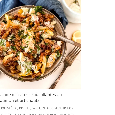
alade de pâtes croustillantes au
saumon et artichauts
HOLESTÉROL, DIABÈTE, FAIBLE EN SODIUM, NUTRITION
PORTIVE, PERTE DE POIDS SANS ARACHIDES, SANS NOIX,