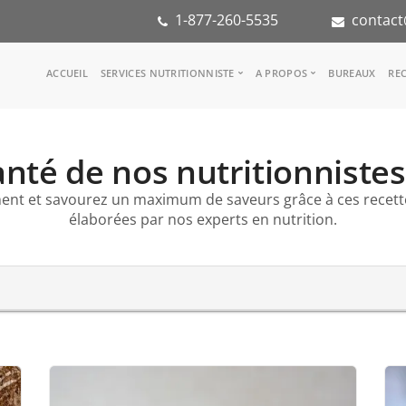
1-877-260-5535
contact
Main
ACCUEIL
SERVICES NUTRITIONNISTE
A PROPOS
BUREAUX
REC
navigation
Consulter une nutritionniste
Notre équipe
Référence médicale
Dans les médias
nté de nos nutritionnistes
Services aux entreprises
Notre mission
Groupes d'inspiration
Partenaires
ent et savourez un maximum de saveurs grâce à ces recet
KoalaPro
Stage en nutritio
élaborées par nos experts en nutrition.
Carrières
FAQ