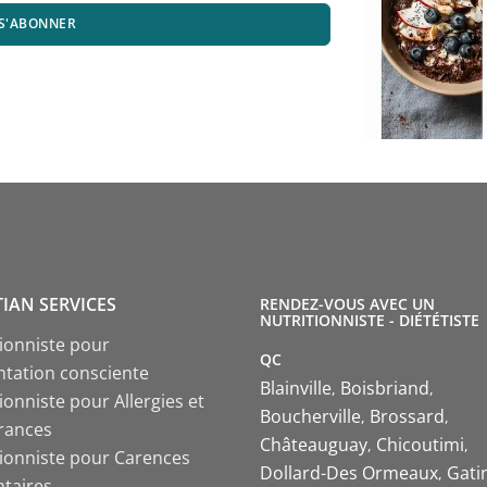
S'ABONNER
TIAN SERVICES
RENDEZ-VOUS AVEC UN
NUTRITIONNISTE - DIÉTÉTISTE
tionniste pour
QC
ntation consciente
Blainville
Boisbriand
ionniste pour Allergies et
Boucherville
Brossard
érances
Châteauguay
Chicoutimi
tionniste pour Carences
Dollard-Des Ormeaux
Gati
ntaires