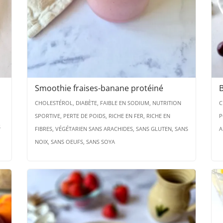
Smoothie fraises-banane protéiné
B
CHOLESTÉROL, DIABÈTE, FAIBLE EN SODIUM, NUTRITION
C
SPORTIVE, PERTE DE POIDS, RICHE EN FER, RICHE EN
P
S
FIBRES, VÉGÉTARIEN SANS ARACHIDES, SANS GLUTEN, SANS
A
NOIX, SANS OEUFS, SANS SOYA