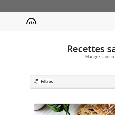
Aller
au
contenu
principal
Recettes sa
Mangez sainem
Filtres