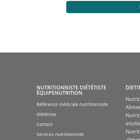
NUTRITIONNISTE DIÉTÉTISTE
DIETI
ÉQUIPENUTRITION
Nutri
Référence médicale nutritionniste
Alime
diététiste
Nutrit
intol
Contact
Nutri
Services nutritionniste
alime