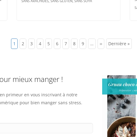
SANS ARACHIDES, SANS GLUTEN, SANS SOYA
S
Page
1
Page
2
Page
3
Page
4
Page
5
Page
6
Page
7
Page
8
Page
9
…
Page
››
Dernière
Dernière »
courante
suivante
page
pour mieux manger !
n primeur en vous inscrivant à notre
numérique pour bien manger sans stress.