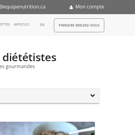
@equipenutrition.ca
Mon compte
RDV
ETTES
ARTICLES
EN
PRENDRE RENDEZ-VOUS
 diététistes
tes gourmandes
n