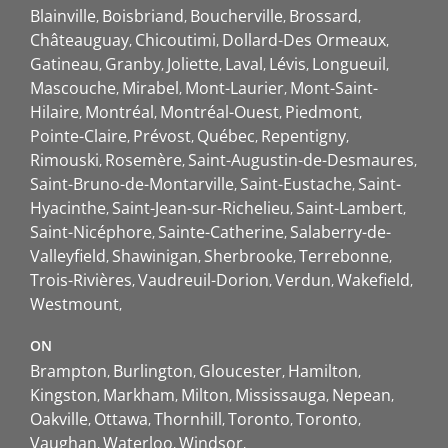
Blainville
Boisbriand
Boucherville
Brossard
Châteauguay
Chicoutimi
Dollard-Des Ormeaux
Gatineau
Granby
Joliette
Laval
Lévis
Longueuil
Mascouche
Mirabel
Mont-Laurier
Mont-Saint-
Hilaire
Montréal
Montréal-Ouest
Piedmont
Pointe-Claire
Prévost
Québec
Repentigny
Rimouski
Rosemère
Saint-Augustin-de-Desmaures
Saint-Bruno-de-Montarville
Saint-Eustache
Saint-
Hyacinthe
Saint-Jean-sur-Richelieu
Saint-Lambert
Saint-Nicéphore
Sainte-Catherine
Salaberry-de-
Valleyfield
Shawinigan
Sherbrooke
Terrebonne
Trois-Rivières
Vaudreuil-Dorion
Verdun
Wakefield
Westmount
ON
Brampton
Burlington
Gloucester
Hamilton
Kingston
Markham
Milton
Mississauga
Nepean
Oakville
Ottawa
Thornhill
Toronto
Toronto
Vaughan
Waterloo
Windsor