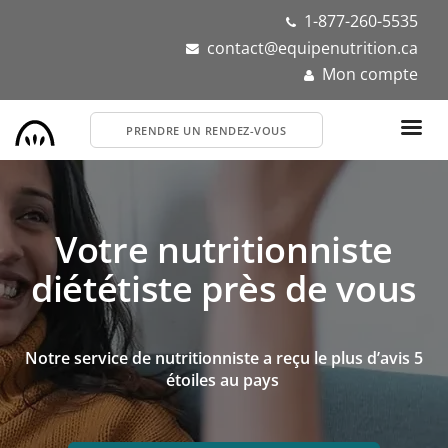
Aller
1-877-260-5535
au
contact@equipenutrition.ca
contenu
Mon compte
principal
PRENDRE UN RENDEZ-VOUS
Votre nutritionniste
diététiste près de vous
Notre service de nutritionniste a reçu le plus d’avis 5
étoiles au pays